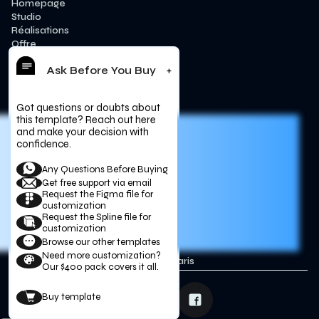
Homepage
Studio
Réalisations
Offre
Équipe
+
Ask Before You Buy
Contact
Got questions or doubts about
this template? Reach out here
INFORMATIONS LÉGALES
and make your decision with
Mentions légales
confidence.
Politique de confidentialité
CGU
Any Questions Before Buying
Get free support via email
Request the Figma file for
customization
CONTACTEZ-NOUS !
Request the Spline file for
customization
contact@deeplensagency.com
Browse our other templates
01 47 70 07 91
Need more customization?
📍 7 rue Ambroise Thomas,
75009 Paris
Our $400 pack covers it all.
Buy template